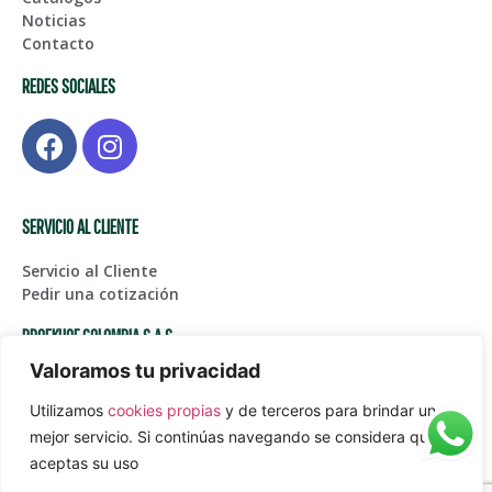
Noticias
Contacto
REDES SOCIALES
SERVICIO AL CLIENTE
Servicio al Cliente
Pedir una cotización
BROEKHOF COLOMBIA S.A.S
Valoramos tu privacidad
Centro de Bodegas Karga Fase I – Bodega 123, Glorieta
Aeropuerto Int. JMC
Utilizamos
cookies propias
y de terceros para brindar un
(+574) 561 45 05
mejor servicio. Si continúas navegando se considera que
Juanpablogarcia@paardekooper.com
aceptas su uso