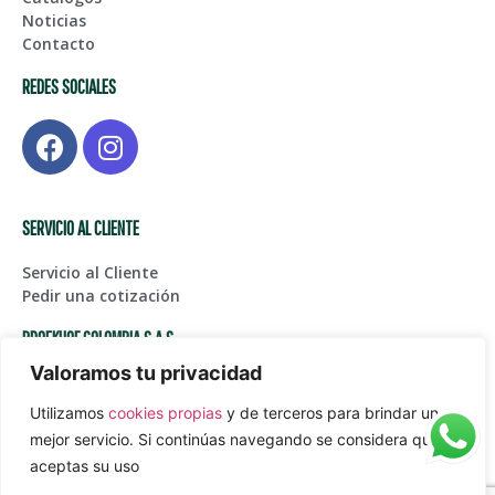
Noticias
Contacto
REDES SOCIALES
SERVICIO AL CLIENTE
Servicio al Cliente
Pedir una cotización
BROEKHOF COLOMBIA S.A.S
Valoramos tu privacidad
Centro de Bodegas Karga Fase I – Bodega 123, Glorieta
Aeropuerto Int. JMC
Utilizamos
cookies propias
y de terceros para brindar un
(+574) 561 45 05
mejor servicio. Si continúas navegando se considera que
Juanpablogarcia@paardekooper.com
aceptas su uso