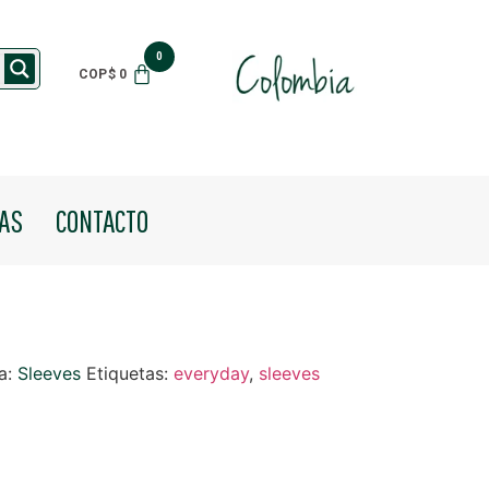
$
0
IAS
CONTACTO
a:
Sleeves
Etiquetas:
everyday
,
sleeves