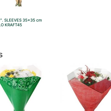
4″. SLEEVES 35×35 cm
O KRAFT45
s