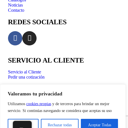
Noticias
Contacto
REDES SOCIALES
SERVICIO AL CLIENTE
Servicio al Cliente
Pedir una cotización
BROEKHOF COLOMBIA S.A.S
Valoramos tu privacidad
Centro de Bodegas Karga Fase I – Bodega 123, Glorieta
Utilizamos
cookies propias
y de terceros para brindar un mejor
Aeropuerto Int. JMC
(+574) 561 45 05
servicio. Si continúas navegando se considera que aceptas su uso
Juanpablogarcia@paardekooper.com
Customize
Rechazar todas
Aceptar Todas