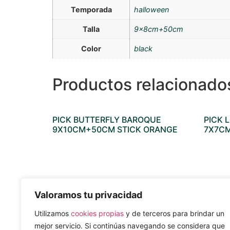
Temporada
halloween
Talla
9x8cm+50cm
Color
black
Productos relacionado
PICK BUTTERFLY BAROQUE
PICK 
9X10CM+50CM STICK ORANGE
7X7CM
Valoramos tu privacidad
MAPA DEL SITIO
REDES SO
Utilizamos
cookies propias
y de terceros para brindar un
Nosotros
mejor servicio. Si continúas navegando se considera que
Sostenible