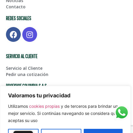
Noticias
Contacto
REDES SOCIALES
SERVICIO AL CLIENTE
Servicio al Cliente
Pedir una cotización
BROEKHOF COLOMBIA S.A.S
Valoramos tu privacidad
Centro de Bodegas Karga Fase I – Bodega 123, Glorieta
Aeropuerto Int. JMC
Utilizamos
cookies propias
y de terceros para brindar un
(+574) 561 45 05
mejor servicio. Si continúas navegando se considera que
Juanpablogarcia@paardekooper.com
aceptas su uso
Política de tratamiento de datos personales