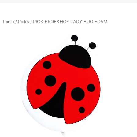
Inicio
/
Picks
/ PICK BROEKHOF LADY BUG FOAM