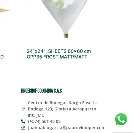
24″x24″. SHEETS 60×60 cm
LD
OPP35 FROST MATT/MATT
BROEKHOF COLOMBIA S.A.S
Centro de Bodegas Karga Fase I –
Bodega 123, Glorieta Aeropuerto
Int. JMC
(+574) 561 45 05
Juanpablogarcia@paardekooper.com