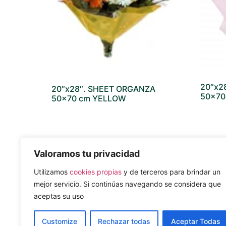
20″x2
20″x28″. SHEET ORGANZA
50×70
50×70 cm YELLOW
Valoramos tu privacidad
MAPA DEL SITIO
REDES SO
Utilizamos
cookies propias
y de terceros para brindar un
Nosotros
mejor servicio. Si continúas navegando se considera que
Sostenible
Productos
aceptas su uso
Catálogos
Noticias
Customize
Rechazar todas
Aceptar Todas