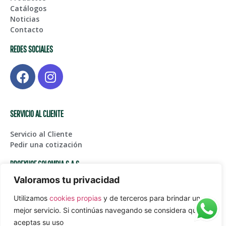
Catálogos
Noticias
Contacto
REDES SOCIALES
SERVICIO AL CLIENTE
Servicio al Cliente
Pedir una cotización
BROEKHOF COLOMBIA S.A.S
Valoramos tu privacidad
Centro de Bodegas Karga Fase I – Bodega 123, Glorieta
Aeropuerto Int. JMC
Utilizamos
cookies propias
y de terceros para brindar un
(+574) 561 45 05
mejor servicio. Si continúas navegando se considera que
Juanpablogarcia@paardekooper.com
aceptas su uso