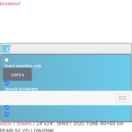
broekhof
Exact matches only
$
0
Search in title
Search in content
Inicio
/
Sheets
/ 24″x24″. SHEET DUO TONE 60×60 cm
PEARL50 YELLOW/PINK