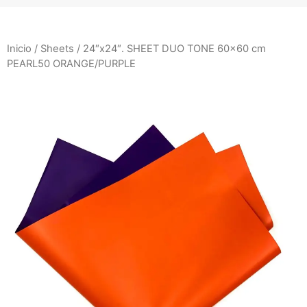
Inicio
/
Sheets
/ 24″x24″. SHEET DUO TONE 60×60 cm
PEARL50 ORANGE/PURPLE