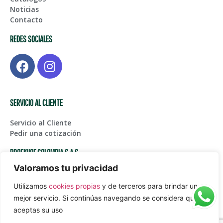
Noticias
Contacto
REDES SOCIALES
SERVICIO AL CLIENTE
Servicio al Cliente
Pedir una cotización
BROEKHOF COLOMBIA S.A.S
Valoramos tu privacidad
Centro de Bodegas Karga Fase I – Bodega 123, Glorieta
Aeropuerto Int. JMC
Utilizamos
cookies propias
y de terceros para brindar un
(+574) 561 45 05
mejor servicio. Si continúas navegando se considera que
Juanpablogarcia@paardekooper.com
aceptas su uso