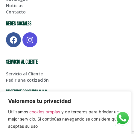
Noticias
Contacto
REDES SOCIALES
SERVICIO AL CLIENTE
Servicio al Cliente
Pedir una cotización
BROEKHOF COLOMBIA S.A.S
Valoramos tu privacidad
Centro de Bodegas Karga Fase I – Bodega 123, Glorieta
Aeropuerto Int. JMC
Utilizamos
cookies propias
y de terceros para brindar un
(+574) 561 45 05
mejor servicio. Si continúas navegando se considera que
Juanpablogarcia@paardekooper.com
aceptas su uso