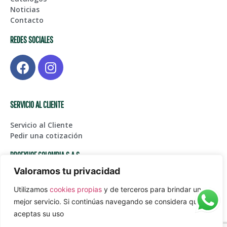
Noticias
Contacto
REDES SOCIALES
SERVICIO AL CLIENTE
Servicio al Cliente
Pedir una cotización
BROEKHOF COLOMBIA S.A.S
Valoramos tu privacidad
Centro de Bodegas Karga Fase I – Bodega 123, Glorieta
Aeropuerto Int. JMC
Utilizamos
cookies propias
y de terceros para brindar un
(+574) 561 45 05
mejor servicio. Si continúas navegando se considera que
Juanpablogarcia@paardekooper.com
aceptas su uso