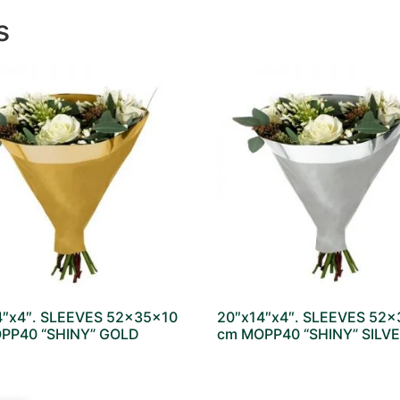
s
4″x4″. SLEEVES 52x35x10
20″x14″x4″. SLEEVES 52
PP40 “SHINY” GOLD
cm MOPP40 “SHINY” SILV