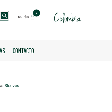
$
0
IAS
CONTACTO
ía:
Sleeves