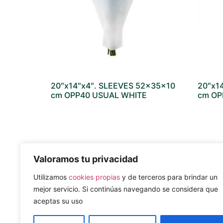
20″x14″x4″. SLEEVES 52x35x10
20″x1
cm OPP40 USUAL WHITE
cm OP
Valoramos tu privacidad
MAPA DEL SITIO
REDES SO
Utilizamos
cookies propias
y de terceros para brindar un
Nosotros
mejor servicio. Si continúas navegando se considera que
Sostenible
Productos
aceptas su uso
Catálogos
Noticias