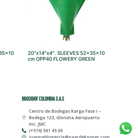
x35x10
20″x14″x4″. SLEEVES 52x35x10
cm OPP40 FLOWERY GREEN
BROEKHOF COLOMBIA S.A.S
Centro de Bodegas Karga Fase I –
Bodega 123, Glorieta Aeropuerto
Int. JMC
(+574) 561 45 05
Juanpablogarcia@paardekooper.com